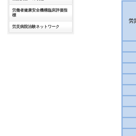
労働者健康安全機構臨床評価指
標
労
労災病院治験ネットワーク