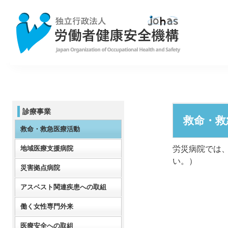
診療事業
救命・救
救命・救急医療活動
地域医療支援病院
労災病院では
い。）
災害拠点病院
アスベスト関連疾患への取組
働く女性専門外来
医療安全への取組