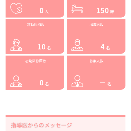
0
150
人
床
常勤医師数
指導医数
10
4
名
名
初期研修医数
募集人数
0
ー
名
名
指導医からのメッセージ