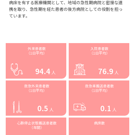
病床を有する医療機関として、地域の急性期病院と密接な連
携を取り、急性期を経た患者の後方病院としての役割を担っ
ています。
外来患者数
入院患者数
（1日平均）
（1日平均）
94.4
76.9
人
人
救急外来患者数
救急車搬送患者数
（1日平均）
（1日平均）
0.5
0.1
人
人
心肺停止状態搬送患者数
病床数
（年間）