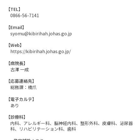
【
TEL
】
0866-56-7141
【
Email
】
syomu@kibirihah.johas.go.jp
【
Web
】
https://kibirihah.johas.go.jp/
【
病院長
】
古澤 一成
【
応募連絡先
】
総務課：橋爪
【
電子カルテ
】
あり
【
診療科
】
内科、アレルギー科、脳神経内科、整形外科、皮膚科、泌尿器
科、リハビリテーション科、歯科