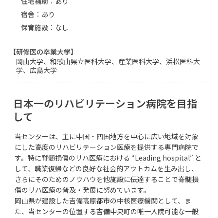
住宅補助
：あり
宿舎
：あり
保育施設
：なし
【
研修医の卒業大学
】
岡山大学、和歌山県立医科大学、産業医科大学、浜松医科大
学、広島大学
日本一のリハビリテーション病院を目指
して
当センターは、主に中国・四国地方を中心に広い地域を対象
にした高度のリハビリテーション医療を提供する専門病院で
す。特に脊髄損傷のリハ医療における “Leading hospital” と
して、職業復帰などの良好な社会的アウトカムを生み出し、
さらにそのためのノウハウを他施設に伝達することで脊髄損
傷のリハ医療の普及・発展に努めています。
岡山県が建設した吉備高原都市の中核医療機関として、ま
た、当センターの位置する吉備中央町の唯一入院可能な一般