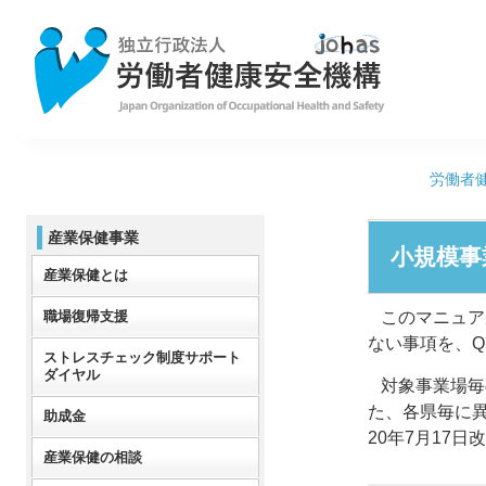
労働者
産業保健事業
小規模事
産業保健とは
職場復帰支援
このマニュア
ない事項を、
ストレスチェック制度サポート
ダイヤル
対象事業場毎
た、各県毎に
助成金
20年7月17日
産業保健の相談