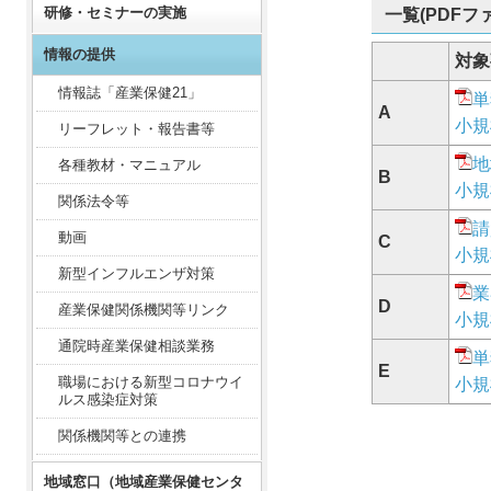
研修・セミナーの実施
一覧(PDFフ
情報の提供
対象
情報誌「産業保健21」
単
A
小規
リーフレット・報告書等
地
各種教材・マニュアル
B
小規
関係法令等
請
動画
C
小規
新型インフルエンザ対策
業
D
産業保健関係機関等リンク
小規
通院時産業保健相談業務
単
E
職場における新型コロナウイ
小規
ルス感染症対策
関係機関等との連携
地域窓口（地域産業保健センタ