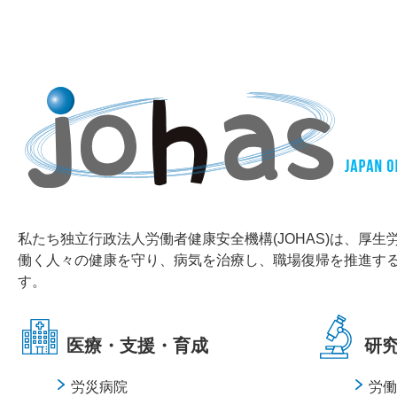
私たち独立行政法人労働者健康安全機構(JOHAS)は、厚
働く⼈々の健康を守り、病気を治療し、職場復帰を推進す
す。
医療・⽀援・育成
研
労災病院
労働