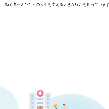
勤労者⼀⼈ひとりの⼈⽣を⽀える⼤きな役割を担っていま