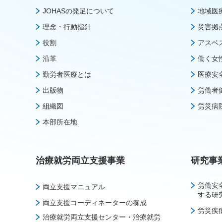
JOHASの発足について
地域医
理念・行動指針
災害拠
役割
アスベ
沿革
働く女
勤労者医療とは
医療安
出版物
労働者
組織図
労災病
本部所在地
治療就労両立支援事業
研究事
労働安
両立支援マニュアル
する研
両立支援コーディネーターの養成
労災疾
治療就労両立支援センター・治療就労