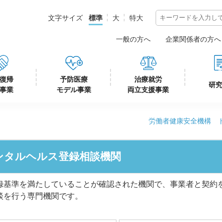
標準
大
特大
一般の方へ
企業関係者の方へ
復帰
予防医療
治療就労
研
事業
モデル事業
両立支援事業
労働者健康安全機構 
ンタルヘルス登録相談機関
録基準を満たしていることが確認された機関で、事業者と契約
談を行う専門機関です。