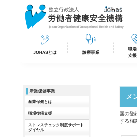
職場
JOHASとは
診療事業
支援
産業保健事業
メ
産業保健とは
職場復帰支援
国の登
する相
ストレスチェック制度サポート
ダイヤル