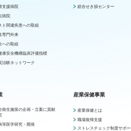
療支援病院
総合せき損センター
点病院
スト関連疾患への取組
性専門外来
全への取組
健康安全機構臨床評価指標
院治験ネットワーク
業
産業保健事業
全衛生施策の企画・立案に貢献
産業保健とは
究
職場復帰支援
病等医学研究・開発
ストレスチェック制度サポー