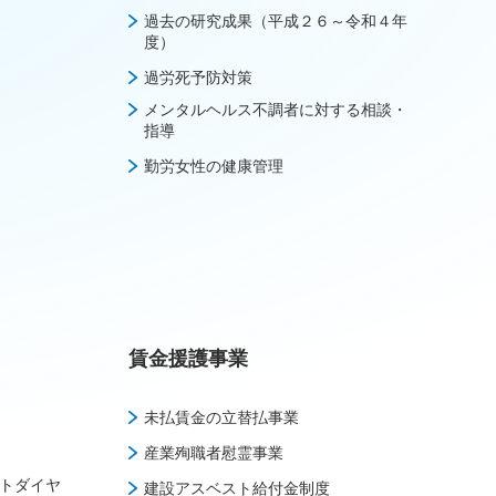
過去の研究成果（平成２６～令和４年
度）
過労死予防対策
メンタルヘルス不調者に対する相談・
指導
勤労女性の健康管理
賃金援護事業
未払賃金の立替払事業
産業殉職者慰霊事業
トダイヤ
建設アスベスト給付金制度