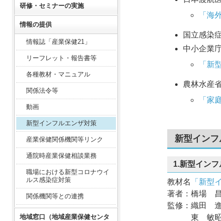
研修・セミナーの実施
「海
情報の提供
国立感染
情報誌「産業保健21」
中小企業
リーフレット・報告書等
「新
各種教材・マニュアル
農林水産
関係法令等
「家
動画
新型インフルエンザ対策
新型インフ
産業保健関係機関等リンク
通院時産業保健相談業務
1.新型イン
職場における新型コロナウイ
ルス感染症対策
教材名
「新型イ
著者：
橋場 
関係機関等との連携
監修：
織田 
地域窓口（地域産業保健センタ
東 敏