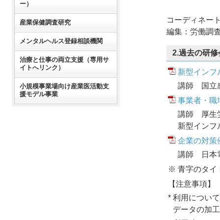
ー）
コーディネー
産業保健調査研究
編集：
労働調
メンタルヘルス登録相談機関
2.過去の研修
治療と仕事の両立支援（専用サ
イトへリンク）
新型インフ
講師 国立
小規模事業場向け産業医活動支
援モデル事業
事業者・職
講師 厚生
新型インフ
企業の対策
講師 日本
※
青字のタイ
【注意事項】
*
利用について
データの加工