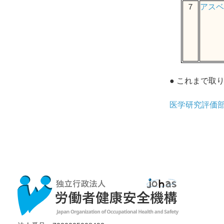
７
アスベ
● これまで取
医学研究評価