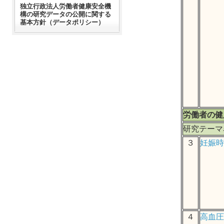
独立行政法人労働者健康安全機
構の研究データの公開に関する
基本方針（データポリシー）
労働者の健
研究テーマ
３
妊娠時
４
高血圧