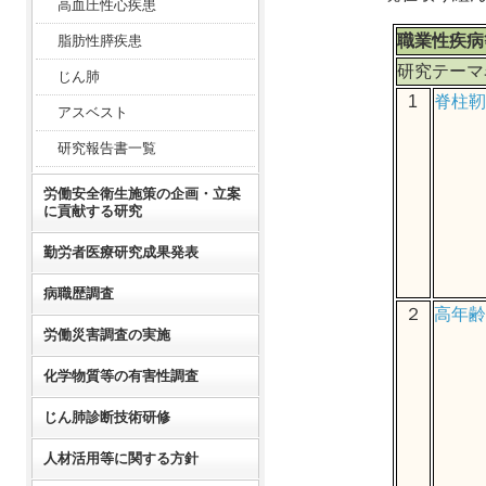
高血圧性心疾患
職業性疾病
脂肪性膵疾患
研究テーマ
じん肺
1
脊柱靭
アスベスト
研究報告書一覧
労働安全衛生施策の企画・立案
に貢献する研究
勤労者医療研究成果発表
病職歴調査
２
高年齢
労働災害調査の実施
化学物質等の有害性調査
じん肺診断技術研修
人材活用等に関する方針