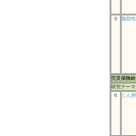
５
脂肪性
労災保険給
研究テーマ
６
じん肺