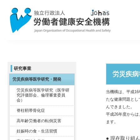
研究事業
労災疾病
労災疾病等医学研究・開発
労災疾病等医学研究（医学研
当機構は、平成1
究評価部会、倫理審査委員
たな健康問題とし
会）
んできました。
脊柱靭帯骨化症
平成26年度から
高年齢労働者の転倒災害
ます。
妊娠時の食・生活習慣
● 現在取り組