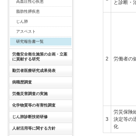
高血圧性心疾患
と診断・
脂肪性膵疾患
じん肺
アスベスト
研究報告書一覧
労働安全衛生施策の企画・立案
2
労働者の
に貢献する研究
勤労者医療研究成果発表
病職歴調査
労働災害調査の実施
化学物質等の有害性調査
労災保険
じん肺診断技術研修
3
決定等の
化
人材活用等に関する方針