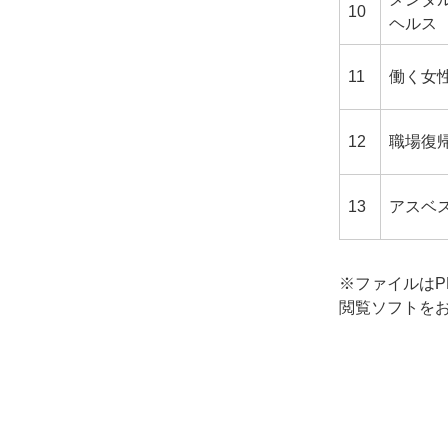
10
ヘルス
11
働く女
12
職場復
13
アスベ
※ファイルはP
閲覧ソフトを