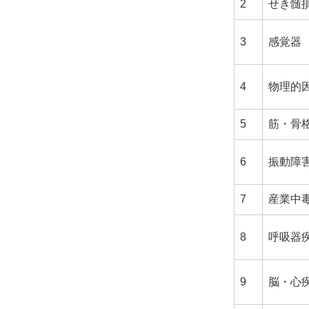
2
せき髄
3
感覚器
4
物理的
5
筋・骨
6
振動障
7
産業中
8
呼吸器
9
脳・心