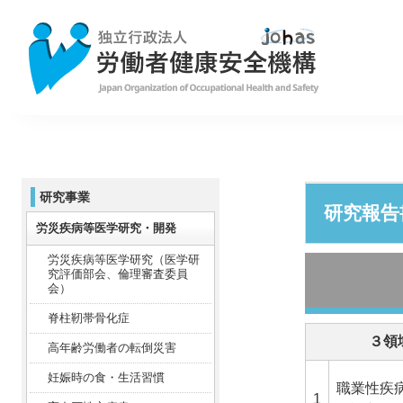
研究事業
研究報告
労災疾病等医学研究・開発
労災疾病等医学研究（医学研
究評価部会、倫理審査委員
会）
脊柱靭帯骨化症
３領
高年齢労働者の転倒災害
妊娠時の食・生活習慣
職業性疾
1