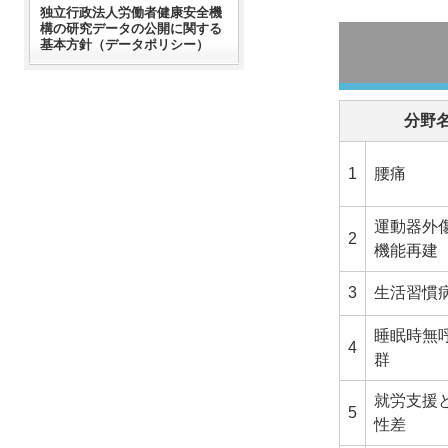
独立行政法人労働者健康安全機
構の研究データの公開に関する
基本方針（データポリシー）
分野
1
腰痛
運動器外
2
機能再建
3
生活習慣
睡眠時無
4
群
就労支援
5
性差