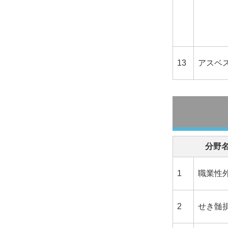
13
アスベ
分野
1
職業性
2
せき髄