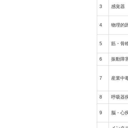
3
感覚器
4
物理的
5
筋・骨
6
振動障
7
産業中
8
呼吸器
9
脳・心
メンタ