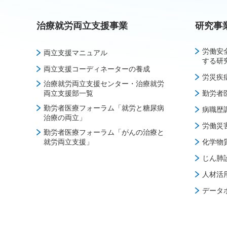
治療就労両立支援事業
研究事
労働安
両立支援マニュアル
する研
両立支援コーディネーターの養成
労災疾
治療就労両立支援センター・治療就労
両立支援部一覧
勤労者
勤労者医療フォーラム「就労と糖尿病
病職歴
治療の両立」
労働災
勤労者医療フォーラム「がんの治療と
就労両立支援」
化学物
じん肺
人材活
データ