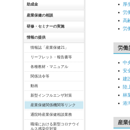
厚
助成金
労
産業保健の相談
高
研修・セミナーの実施
労
情報の提供
労働
情報誌「産業保健21」
リーフレット・報告書等
中
各種教材・マニュアル
安
関係法令等
建
動画
陸
林
新型インフルエンザ対策
港
産業保健関係機関等リンク
通院時産業保健相談業務
産業
職場における新型コロナウイ
ルス感染症対策