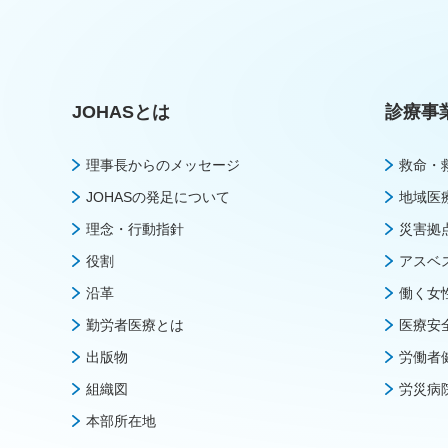
JOHASとは
診療事
理事長からのメッセージ
救命・
JOHASの発足について
地域医
理念・行動指針
災害拠
役割
アスベ
沿革
働く女
勤労者医療とは
医療安
出版物
労働者
組織図
労災病
本部所在地