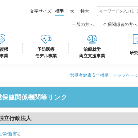
標準
大
特大
一般の方へ
企業関係者の方へ
復帰
予防医療
治療就労
研
事業
モデル事業
両立支援事業
労働者健康安全機構 トップペー
業保健関係機関等リンク
独立行政法人
生労働省