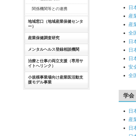
日
関係機関等との連携
産
地域窓口（地域産業保健センタ
産
ー）
全
産業保健調査研究
日
メンタルヘルス登録相談機関
日
日
治療と仕事の両立支援（専用サ
イトへリンク）
安
全
小規模事業場向け産業医活動支
援モデル事業
学会
日
産
日