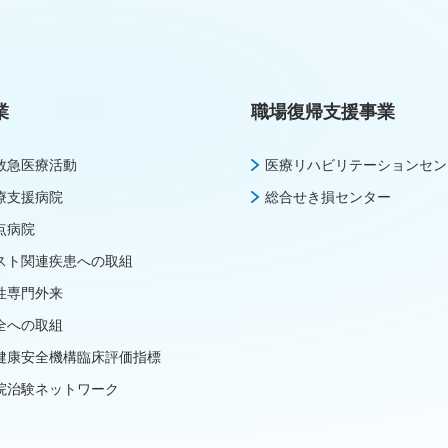
業
職場復帰支援事業
救急医療活動
医療リハビリテーションセン
療支援病院
総合せき損センター
点病院
スト関連疾患への取組
性専門外来
全への取組
健康安全機構臨床評価指標
院治験ネットワーク