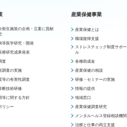
業
産業保健事業
全衛生施策の企画・立案に貢献
産業保健とは
究
職場復帰支援
病等医学研究・開発
ストレスチェック制度サポー
医療研究成果発表
ル
調査
各種助成金
害調査の実施
産業保健の相談
質等の有害性調査
研修・セミナーの実施
診断技術研修
情報の提供
用等に関する方針
地域窓口
ポリシー
産業保健調査研究
メンタルヘルス登録相談機関
治療と仕事の両立支援