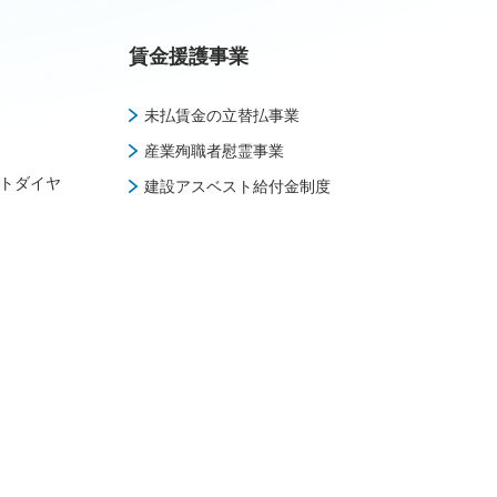
賃金援護事業
未払賃金の立替払事業
産業殉職者慰霊事業
トダイヤ
建設アスベスト給付金制度