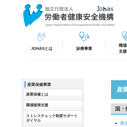
職場
JOHASとは
診療事業
支援
産業保健事業
産
産業保健とは
職場復帰支援
国・
ストレスチェック制度サポート
ダイヤル
厚