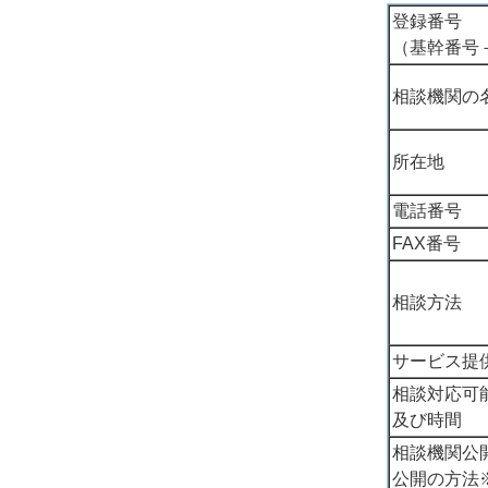
登録番号
（基幹番号
相談機関の
所在地
電話番号
FAX番号
相談方法
サービス提
相談対応可
及び時間
相談機関公
公開の方法