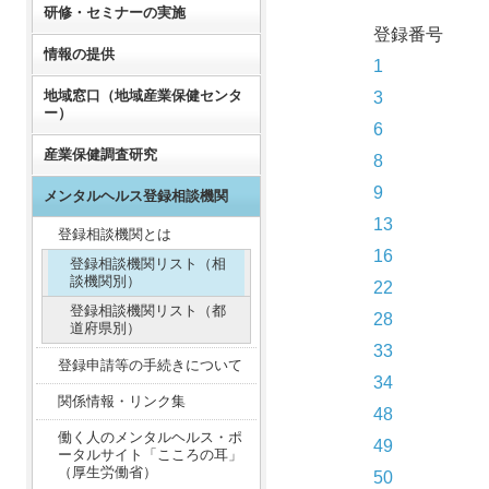
研修・セミナーの実施
登録番号
情報の提供
1
地域窓口（地域産業保健センタ
3
ー）
6
産業保健調査研究
8
9
メンタルヘルス登録相談機関
13
登録相談機関とは
16
登録相談機関リスト（相
談機関別）
22
登録相談機関リスト（都
28
道府県別）
33
登録申請等の手続きについて
34
関係情報・リンク集
48
働く人のメンタルヘルス・ポ
49
ータルサイト「こころの耳」
（厚生労働省）
50