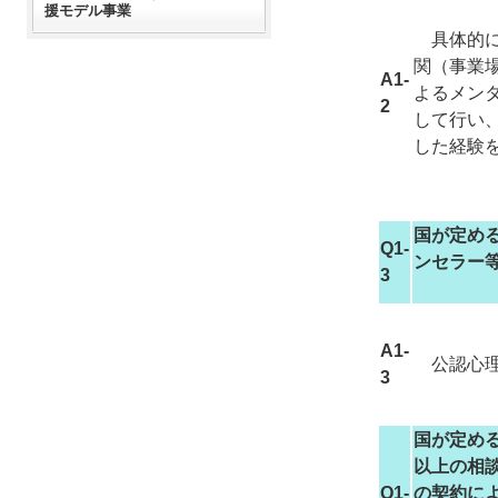
援モデル事業
具体的に
関（事業
A1-
よるメン
2
して行い
した経験
国が定め
Q1-
ンセラー
3
A1-
公認心理
3
国が定め
以上の相
Q1-
の契約に