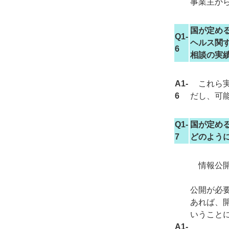
事業主か
国が定め
Q1-
ヘルス関
6
相談の実
A1-
これら実
6
だし、可
Q1-
国が定め
7
どのよう
情報公開
公開が必
あれば、
いうこと
A1-