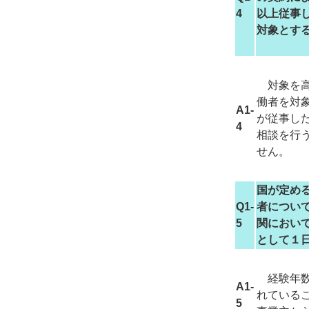
4
以上従事
対象とす
対象を高
働者を対
A1-
が従事し
4
相談を行
せん。
国が定め
Q1-
者につい
5
関におい
として１
経験年数
A1-
れている
5