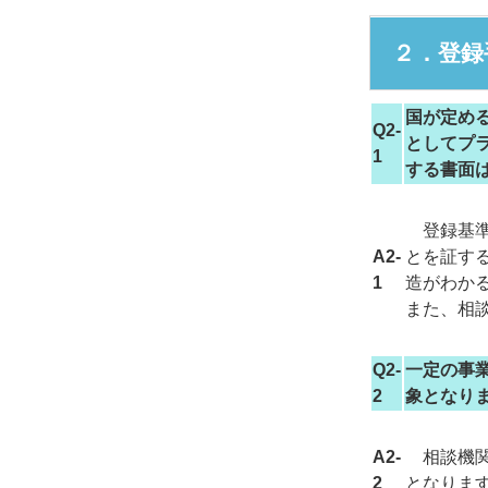
２．登録
国が定め
Q2-
としてプ
1
する書面
登録基準
A2-
とを証す
1
造がわか
また、相
Q2-
一定の事
2
象となり
A2-
相談機関
2
となりま