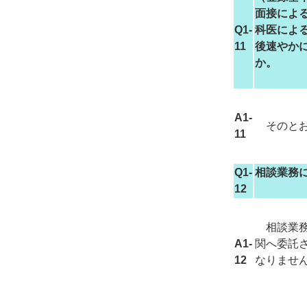
面接によ
Q1-
科医によ
11
後速やか
か。
A1-
そのとお
11
Q1-
相談業務
12
相談業務
A1-
関へ委託
12
なりませ