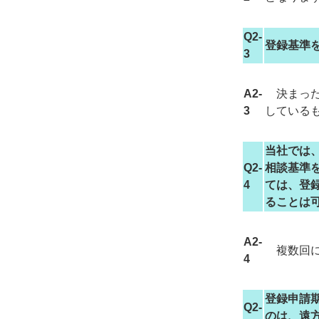
Q2-
登録基準
3
A2-
決まった
3
している
当社では
Q2-
相談基準
4
ては、登
ることは
A2-
複数回に
4
登録申請
Q2-
のは、遠