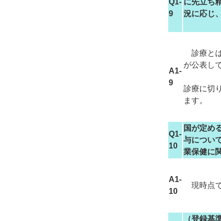
Q1-
に先立ち
9
況に応じ
診療とは
が公表し
A1-
9
診療に切
ます。
国が定め
Q1-
与につい
10
業保健に
A1-
現時点で
10
（登録基