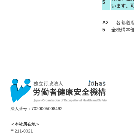
5
います。
A2-
各都道府
5
全機構本
法人番号：7020005008492
＜本社所在地＞
〒211-0021