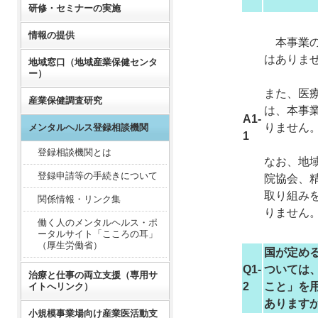
研修・セミナーの実施
情報の提供
本事業の
はありま
地域窓口（地域産業保健センタ
ー）
また、医
産業保健調査研究
は、本事
A1-
りません
メンタルヘルス登録相談機関
1
登録相談機関とは
なお、地
登録申請等の手続きについて
院協会、
取り組み
関係情報・リンク集
りません
働く人のメンタルヘルス・ポ
ータルサイト「こころの耳」
（厚生労働省）
国が定め
Q1-
ついては
治療と仕事の両立支援（専用サ
2
こと」を
イトへリンク）
あります
小規模事業場向け産業医活動支