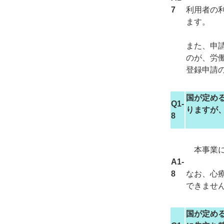
7
利用者の
ます。
また、申
のが、労
登録申請
国が定め
Q1-
りますが
8
本事業に
A1-
8
なお、心
できませ
国が定め