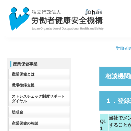
労働者
産業保健事業
産業保健とは
相談機関
職場復帰支援
ストレスチェック制度サポート
１．登録
ダイヤル
助成金
当社でメ
Q1-
産業保健の相談
すること
1