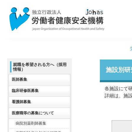
就職を希望される方へ（採用
施設別研
情報）
医師募集
各施設にて研
臨床研修医募集
詳細は、施設
看護師募集
医療職等の募集について
病院別薬剤師募集