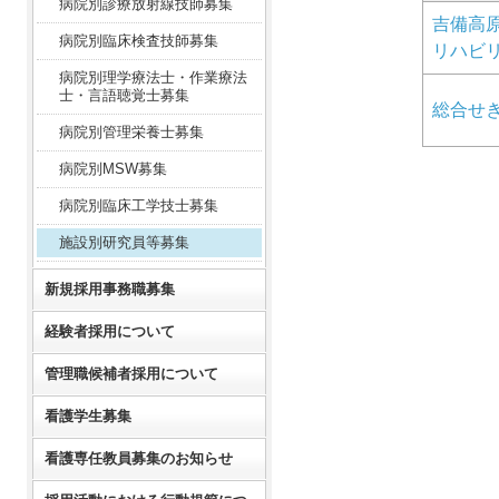
病院別診療放射線技師募集
吉備高
病院別臨床検査技師募集
リハビ
病院別理学療法士・作業療法
士・言語聴覚士募集
総合せ
病院別管理栄養士募集
病院別MSW募集
病院別臨床工学技士募集
施設別研究員等募集
新規採用事務職募集
経験者採用について
管理職候補者採用について
看護学生募集
看護専任教員募集のお知らせ