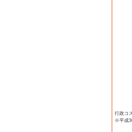
行政コ
※平成