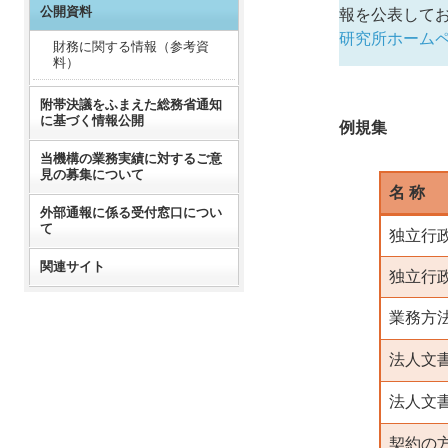
公開資料
報を公表して
研究所ホーム
財務に関する情報（参考資
料）
附帯決議をふまえた総務省通知
に基づく情報公開
例規集
当機構の業務実績に対するご意
見の募集について
名 称
外部通報に係る受付窓口につい
て
独立行
関連サイト
独立行
業務方
法人文
法人文
契約の