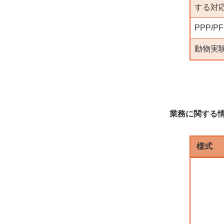
する対
PPP/
動物実
業務に関する
様式