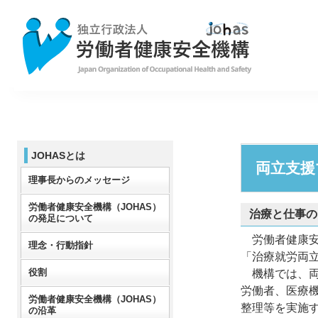
JOHASとは
両立支援
理事長からのメッセージ
労働者健康安全機構（JOHAS）
治療と仕事の
の発足について
労働者健康安
理念・行動指針
「治療就労両
役割
機構では、両
労働者、医療
労働者健康安全機構（JOHAS）
整理等を実施
の沿革