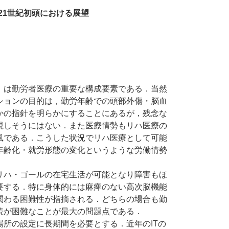
21世紀初頭における展望
は勤労者医療の重要な構成要素である．当然
ションの目的は，勤労年齢での頭部外傷・脳血
かの指針を明らかにすることにあるが，残念な
現しそうにはない．また医療情勢もリハ医療の
風である．こうした状況でリハ医療として可能
年齢化・就労形態の変化というような労働情勢
ハ・ゴールの在宅生活が可能となり障害もほ
要する．特に身体的には麻痺のない高次脳機能
関わる困難性が指摘される．どちらの場合も勤
続が困難なことが最大の問題点である．
所の設定に長期間を必要とする．近年のITの