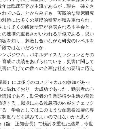
数年は臨床研究が主流であるが，現在，確立さ
されていることからみても，実践的な臨床研究
の対策には多くの基礎的研究が積み重ねられ，
科より多くの臨床研究が発表される本学会と，
との連携の重要さがいわれる所似である．思い
内容を知り，刺激し合いながら研究のレベルを
手段ではないだろうか．
ンポジウム，パネルディスカッションとその
・育成に功績をあげられている．災害に関して
災害に広げての数々の企画は社会の要請に応え
院長）には多くのコメディカルの参加があっ
気に溢れており，大成功であった．勤労者の心
看護婦である．勤労者の作業態様や生活の背景
指導する．職場にある救急箱の内容をチェック
する．学会としてはこのような産業看護婦の専
定制度なども試みてよいのではないかと思う．
会（舘 正知会長）で検討を重ねた結果，今世