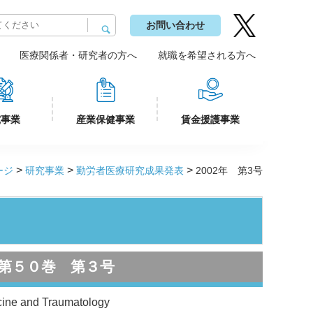
お問い合わせ
医療関係者・研究者の方へ
就職を希望される方へ
究事業
産業保健事業
賃金援護事業
>
>
>
ージ
研究事業
勤労者医療研究成果発表
2002年 第3号
第５０巻 第３号
cine and Traumatology