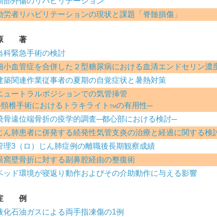
頭部外傷のリハビリテーション
勤労者リハビリテーションの現状と課題「脊髄損傷」
原 著
当科緊急手術の検討
細小血管症を合併した２型糖尿病における血清エンドセリン濃
建築関連作業従事者の夏期の自覚症状と暑熱対策
ニュートラルポジションでの気管挿管
─頸椎手術におけるトラキライト
の有用性─
TM
橈骨遠位端骨折の疫学的調査─都心部における検討─
じん肺患者に併発する続発性気管支炎の治療と経過に関する検
管理3（ロ）じん肺症例の離職後長期観察成績
眼窩壁骨折に対する副鼻腔経由の整復術
ベッド環境が寝返り動作およびその介助動作に与える影響
症 例
液化石油ガスによる両手指凍傷の1例