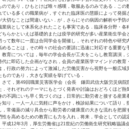
ものであり，ひもとけば唯々感嘆，敬服あるのみである．この
れている多くの職業病が，すぐれた臨床医の慧眼によって発掘
が大切なことは間違いない．が，さらにその病因の解析や予防
職業病として体系化されたことも事実である．臨床各分野・各
どちらかといえば基礎的または疫学的研究が多い産業衛生学会
切って数年に一度は合同学会を開催し，それぞれの特色や研究
高めることは，その時々の社会の要請に迅速に対応する重要な
教育については，毎年の学会会長が工夫をこらし教育講演，シ
時代に即応した企画がなされ，会員の産業医学マインドの教育
は，行政の努力によって激減した労働災害から視野を一般広域
たものであり，大きな実績を挙げている．
さて，第49回職業災害医学会（会長 鎌田武信大阪労災病院
た．それぞれのテーマにもとづく発表や討論はおどろくほど熱
身の不調にいち早く気づくのは，日常的に勤労者と接する産業
を知り，一人一人に気軽に声をかけ，検診結果について語り，
し，常備薬の減り具合から勤労者の健康度の大きな流れを把握
門性を高めるための教育にも力を入れ，将来，学会としての認
平成12年3月，厚生労働省は21世紀の労働衛生研究戦略協議