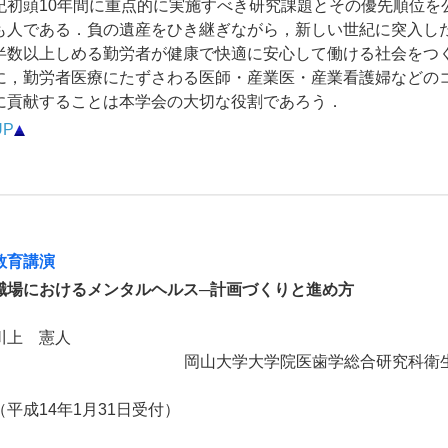
紀初頭10年間に重点的に実施すべき研究課題とその優先順位を
も人である．負の遺産をひき継ぎながら，新しい世紀に突入し
半数以上しめる勤労者が健康で快適に安心して働ける社会をつ
に，勤労者医療にたずさわる医師・産業医・産業看護婦などの
に貢献することは本学会の大切な役割であろう．
UP
教育講演
職場におけるメンタルヘルス─計画づくりと進め方
川上 憲人
岡山大学大学院医歯学総合研究科衛
（平成14年1月31日受付）