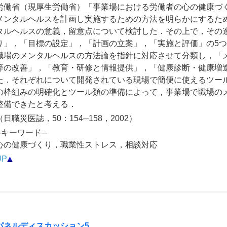
労働省（現厚生労働省）「事業場における労働者の心の健康づ
メンタルヘルスを計画し実施するための方法を明らかにするた
タルヘルスの意義，留意点について検討した．その上で，その
り」，「目標の設定」，「計画の立案」，「実施と評価」の5
職場のメンタルヘルスの方法論を指針に対応させて分類し，「
等の改善」，「教育・研修と情報提供」，「健康診断・健康増
た．それぞれについて開発されている現場で簡便に使えるツー
の枠組みの明確化とツール類の準備によって，事業場で職場の
整備できたと考える．
（日職災医誌，50：154─158，2002）
─キーワード─
心の健康づくり，職業性ストレス，相談対応
UP
パネルディスカッション5