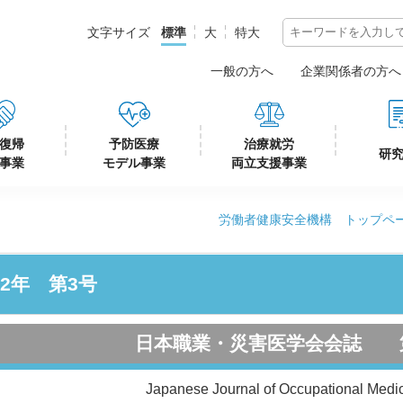
標準
大
特大
一般の方へ
企業関係者の方へ
復帰
予防医療
治療就労
研
事業
モデル事業
両立支援事業
労働者健康安全機構 トップペ
02年 第3号
日本職業・災害医学会会誌 
Japanese Journal of Occupational Medi