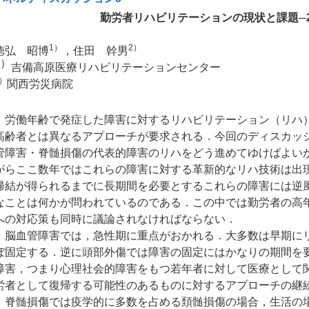
勤労者リハビリテーションの現状と課題─
1）
2）
徳弘 昭博
，住田 幹男
1）
吉備高原医療リハビリテーションセンター
）
関西労災病院
労働年齢で発症した障害に対するリハビリテーション（リハ）
高齢者とは異なるアプローチが要求される．今回のディスカッ
管障害・脊髄損傷の代表的障害のリハをどう進めてゆけばよい
がらここ数年ではこれらの障害に対する革新的なリハ技術は出
帰結が得られるまでに長期間を必要とするこれらの障害には逆
なことは何かが問われているのである．この中では勤労者の高
への対応策も同時に議論されなければならない．
脳血管障害では，急性期に重点がおかれる．大多数は早期にリ
ぼ固定する．逆に頭部外傷では障害の固定にはかなりの期間を
障害，つまり心理社会的障害をもつ若年者に対して医療として
労者として復帰する可能性のあるものに対するアプローチの継
脊髄損傷では疫学的に多数を占める頚髄損傷の場合，生活の場