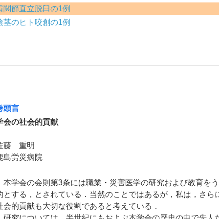
肩関節直立脱臼の1例
陰茎のヒト咬創の1例
巻頭言
学会の社会的貢献
佐藤 重明
鹿島労災病院
本学会の会則第3条には職業・災害医学の研究および教育をう
的とする，とされている．当然のことではあるが，私は，さら
社会的貢献も大切な役割であると考えている．
研究については，半世紀にもおよぶ本学会の歴史の中で先人た