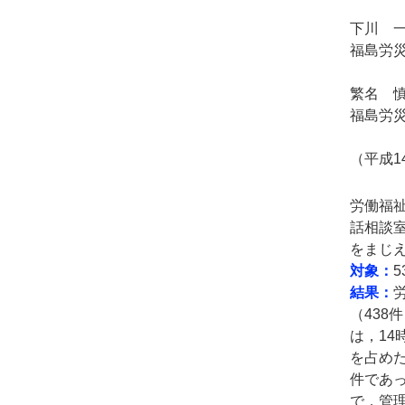
下川 
福島労
繁名 
福島労
（平成1
労働福祉
話相談
をまじ
対象：
5
結果：
（438
は，14
を占めた
件であっ
で，管