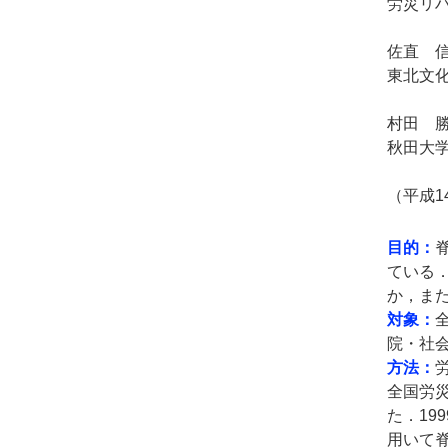
労災リ
佐直 
東北文
村田 
秋田大
（平成1
目的：
ている
か，ま
対象：
院・社会
方法：
全国労
た．19
用いて