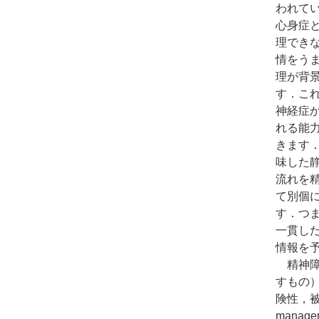
われていま
心身症
理でき
情をう
理が背
す．これ
神経症か
れる能
きます
味した
流れを
て別個
す．つ
一貫し
情報を
精神障
すもの）
険性，被
mana