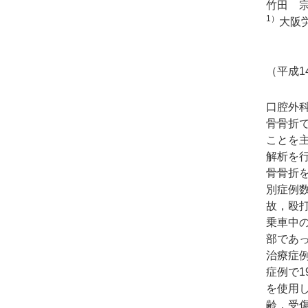
竹田 
1）
大阪
（平成1
口腔外
骨骨折
ことを
解析を行
骨骨折を
別症例数
故，殴
乗車中
部であ
治療症例
症例で1
を使用
齢，受