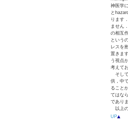
神医学
とhaz
ります
ません．
の相互作
という
レスを抱
置きま
う視点
考えて
そして
供，中
ること
てはな
であり
以上の
UP