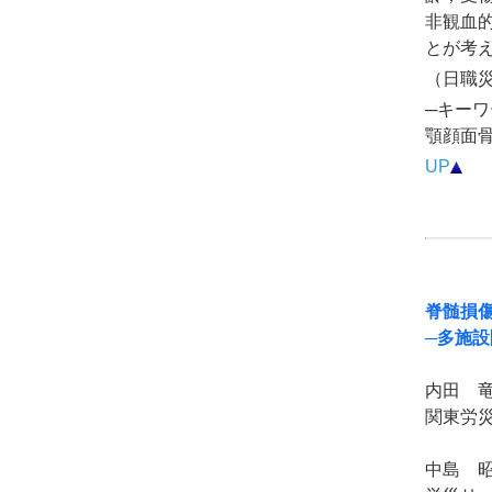
非観血
とが考
（日職災医
─キーワ
顎顔面
UP
脊髄損
─多施設
内田 
関東労
中島 