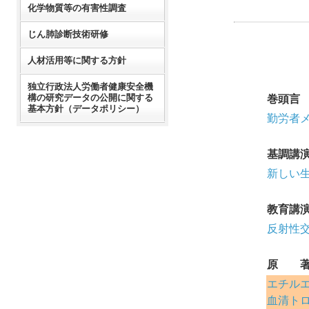
化学物質等の有害性調査
じん肺診断技術研修
人材活用等に関する方針
独立行政法人労働者健康安全機
構の研究データの公開に関する
巻頭言
基本方針（データポリシー）
勤労者
基調講
新しい
教育講
反射性交
原 
エチル
血清ト