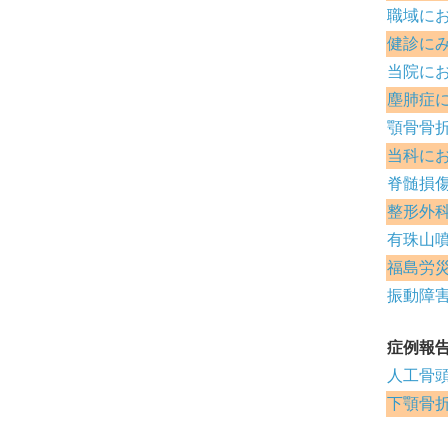
職域に
健診に
当院に
塵肺症
顎骨骨
当科に
脊髄損
整形外
有珠山
福島労
振動障害
症例報
人工骨頭
下顎骨