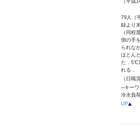
（平成1
79人（
録より
（同程
側の手
られな
ほとん
た．5
れる．
（日職災医
─キーワ
冷水負
UP