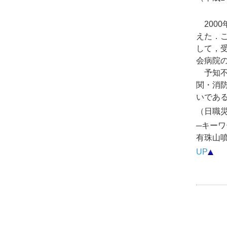
2000
えた．
して，
会病院
予知不
関・消
いであ
（日職災医
─キーワ
有珠山
UP