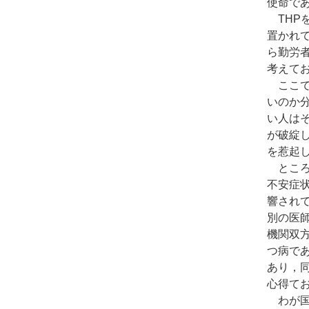
使命で
THP
置かれ
ら勤労
考えて
ここで
いのか
い人は
が破綻
を惹起
ところ
不安症
響され
別の医
機関双
つ病で
あり，
心得て
わが国