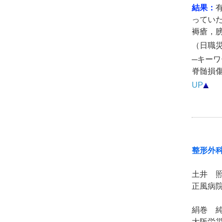
結果：
ってい
褥瘡，
（日職災医
─キーワ
脊髄損
UP
整形外
土井 
正風病
絹巻 
大阪労