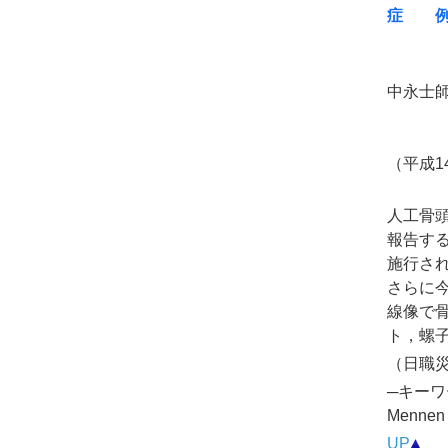
症 
中永士
（平成1
人工骨頭
報告す
施行され
さらに今
線像で骨
ト，螺
（日職災医
─キーワ
Menn
UP