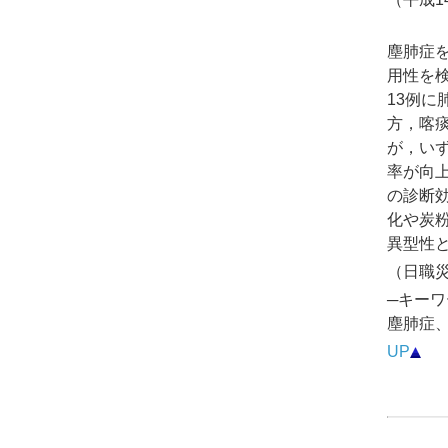
塵肺症を対
用性を
13例に
方，喀痰
が，いず
率が向
の診断
化や炭
異型性
（日職災医
─キーワ
塵肺症
UP