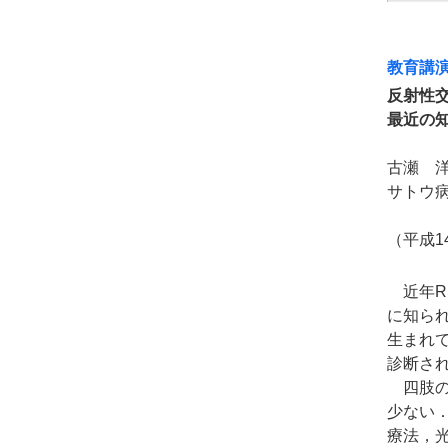
教育講
反射性交
最近の
古瀬 
サトウ
（平成1
近年R
に知ら
生まれ
診断さ
四肢の
少ない
療法，