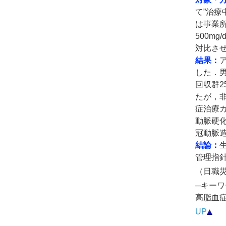
て”治療
は事業所
500m
対比さ
結果：
した．男
回収群2
たが，
症治療ガ
動脈硬化
冠動脈造
結論：
管理指
（日職災医
─キーワ
高脂血
UP