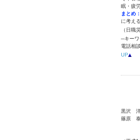
眠・疲
まとめ
に考え
（日職災医
─キーワ
電話相
UP
黒沢 
篠原 