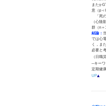
またγ-G
意（p＜0
「死の
（心陰
群（n＝
結論：
では心
く，ま
必要と
（日職災医
─キーワ
定期健
UP