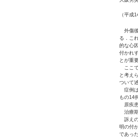
（平成1
外傷後
る．こ
的な心
付かれ
とが重
ここで
と考え
ついて
症例は1
もの14
原疾患
治療期間
訴えの
明の付
であっ