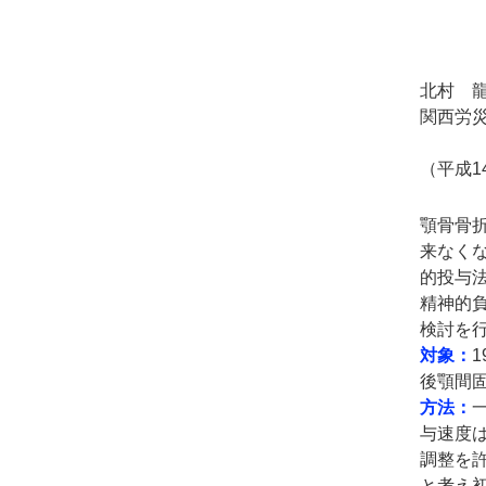
北村 
関西労
（平成1
顎骨骨
来なく
的投与
精神的
検討を
対象：
後顎間
方法：
一
与速度は
調整を
と考え