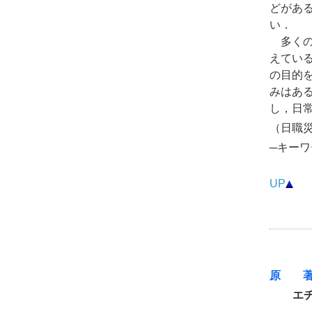
どがあ
い．
多くの
えてい
の目的
みはあ
し，日
（日職災医
─キーワ
UP
原 
エ