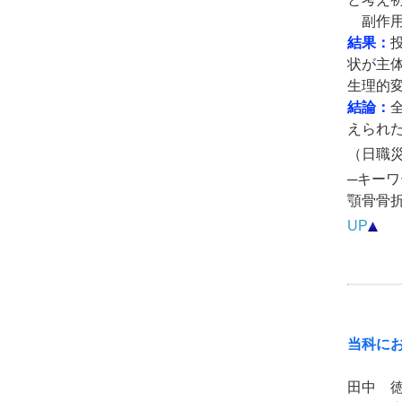
副作用
結果：
状が主
生理的
結論：
えられ
（日職災医
─キーワ
顎骨骨
UP
当科に
田中 