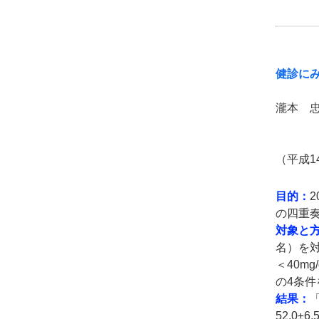
健診に
瀧本 
（平成1
目的：
の四重
対象と
名）を対象
＜40mg/
の4条
結果：
52.0