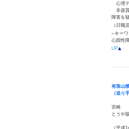
心理テス
非器質
障害を
（日職災医
─キーワ
心因性
UP
有珠山
（送り
宮崎 
とうや
（平成1