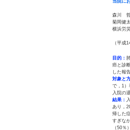
当院に
森川 
菊岡健
横浜労
（平成1
目的：
癌と診
した報告
対象と
で，1
入院の退
結果：
あり，2
帰した症例
すぎなか
（50％