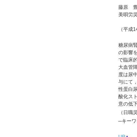
藤原 
美唄労
（平成1
糖尿病
の影響を
で臨床
大血管
度は尿中
与にて
性蛋白尿群
酸化ス
意の低
（日職災医
─キーワ
UP