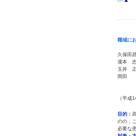
職域に
久保田
瀧本 
玉井 
岡田 
（平成1
目的：
のの，
必要な
対象・