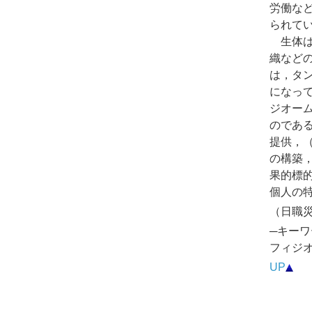
労働な
られて
生体は
織など
は，タ
になっ
ジオー
のであ
提供，（
の構築
果的標
個人の特
（日職災医
─キーワ
フィジ
UP