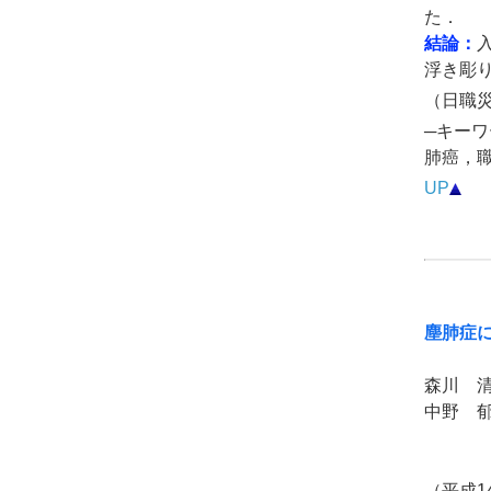
た．
結論：
浮き彫
（日職災医
─キーワ
肺癌，
UP
塵肺症
森川 
中野 
（平成1