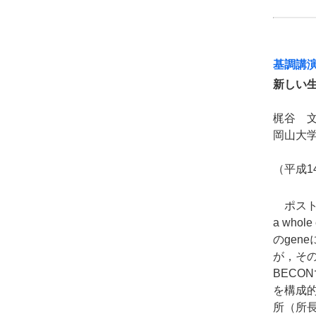
基調講
新しい
梶谷 
岡山大
（平成1
ポストゲ
a wh
のgen
が，その背
BEC
を構成
所（所長