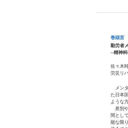
巻頭言
勤労者
─精神
佐々木
労災リ
メンタ
た日本
ような
差別や
間とし
能な限