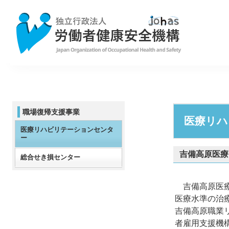
職場復帰支援事業
医療リハ
医療リハビリテーションセンタ
ー
吉備高原医療
総合せき損センター
吉備高原医療
医療水準の治
吉備高原職業
者雇用支援機