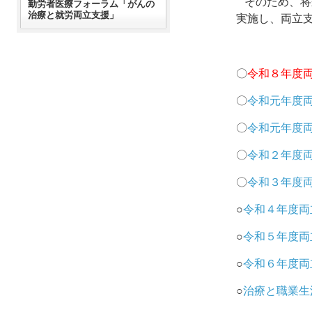
そのため、将
勤労者医療フォーラム「がんの
治療と就労両立支援」
実施し、両立
〇
令和８年度
〇
令和元年度
〇
令和元年度
〇
令和２年度
〇
令和３年度
○
令和４年度両
○
令和５年度両
○
令和６年度両
○
治療と職業生