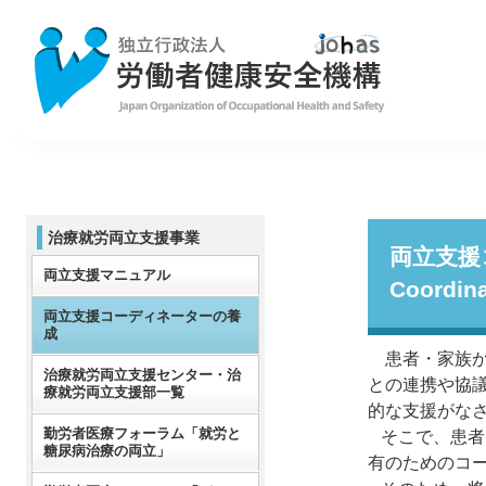
治療就労両立支援事業
両
両立支援マニュアル
Coordina
両立支援コーディネーターの養
成
患者・家族が
治療就労両立支援センター・治
との連携や協
療就労両立支援部一覧
的な支援がな
勤労者医療フォーラム「就労と
そこで、患者
糖尿病治療の両立」
有のためのコ