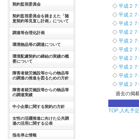
契約監視委員会
◇
平成２７
◇
平成２７
契約監視委員会を踏まえた「随
意契約等見直し計画」について
◇
平成２７
◇
平成２７
調達等合理化計画
◇
平成２７
環境物品等の調達について
◇
平成２７
環境配慮契約の締結の実績の概
◇
平成２７
要について
◇
平成２７
障害者就労施設等からの物品等
◇
平成２７
の調達の推進を図るための方針
◇
平成２７
障害者就労施設等からの物品等
過去の掲
の調達実績
中小企業に関する契約の方針
TOP
入札予
女性の活躍推進に向けた公共調
達の活用に関する公表
指名停止情報