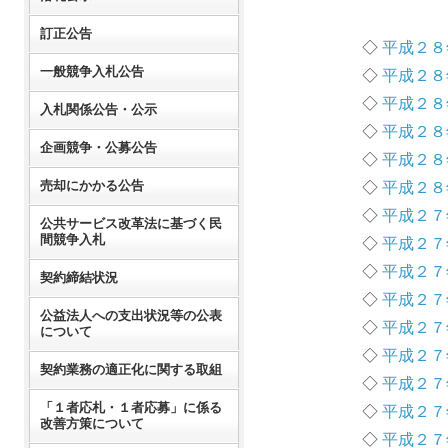
訂正公告
◇
平成２８
一般競争入札公告
◇
平成２８
◇
平成２８
入札関係公告・公示
◇
平成２８
企画競争・公募公告
◇
平成２８
売却にかかる公告
◇
平成２８
◇
平成２７
公共サービス改革法に基づく民
間競争入札
◇
平成２７
◇
平成２７
契約締結状況
◇
平成２７
公益法人への支出状況等の公表
◇
平成２７
について
◇
平成２７
契約業務の適正化に関する取組
◇
平成２７
「１者応札・１者応募」に係る
◇
平成２７
改善方策について
◇
平成２７