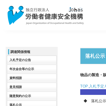
調達関係情報
落札公示
入札予定の公告
年次会合等の公示
物品の製造・
資料招請
TOP
入札予定
意見招請
随意契約の公示
◆ 落札公
落札公示