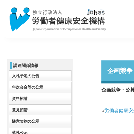
調達関係情報
企画競争
入札予定の公告
年次会合等の公示
企画競争・公
資料招請
意見招請
○
労働者健康安
随意契約の公示
落札公示