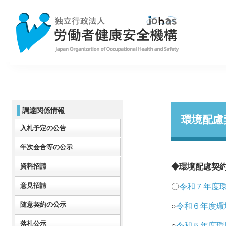
調達関係情報
環境配慮
入札予定の公告
年次会合等の公示
資料招請
◆環境配慮契
意見招請
〇
令和７年度
随意契約の公示
○
令和６年度環
落札公示
○
令和５年度環