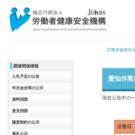
労働者健康安
調達関係情報
入札予定の公告
愛知作業
年次会合等の公示
現在公告中の
資料招請
意見招請
随意契約の公示
公告日
落札公示