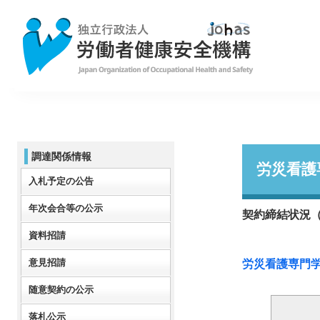
調達関係情報
労災看護
入札予定の公告
年次会合等の公示
契約締結状況
資料招請
意見招請
労災看護専門
随意契約の公示
落札公示