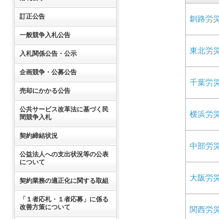
訂正公告
釧路労
一般競争入札公告
東北労
入札関係公告・公示
企画競争・公募公告
千葉労
売却にかかる公告
公共サービス改革法に基づく民
横浜労
間競争入札
契約締結状況
中部労
公益法人への支出状況等の公表
について
大阪労
契約業務の適正化に関する取組
「１者応札・１者応募」に係る
改善方策について
関西労