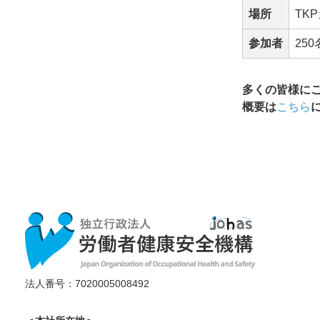
場所
TK
参加者
250
多くの皆様に
概要は
こちら
法人番号：7020005008492