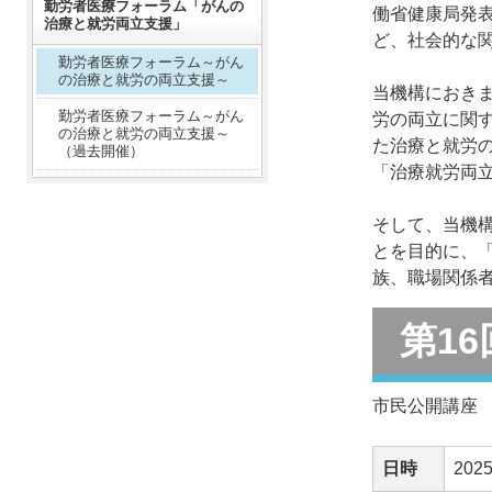
勤労者医療フォーラム「がんの
働省健康局発
治療と就労両立支援」
ど、社会的な
勤労者医療フォーラム～がん
の治療と就労の両立支援～
当機構におき
勤労者医療フォーラム～がん
労の両立に関
の治療と就労の両立支援～
た治療と就労
（過去開催）
「治療就労両
そして、当機
とを目的に、
族、職場関係
第1
市民公開講座
日時
202