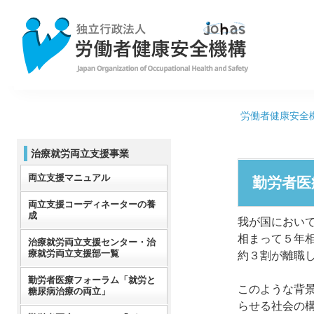
労働者健康安全
治療就労両立支援事業
両立支援マニュアル
勤労者医
両立支援コーディネーターの養
成
我が国におい
相まって５年
治療就労両立支援センター・治
療就労両立支援部一覧
約３割が離職
勤労者医療フォーラム「就労と
このような背
糖尿病治療の両立」
らせる社会の